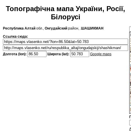
Топографічна мапа України, Росії,
Білорусі
Республика Алтай
обл.,
Онгудайский
район, .
ШАШИКМАН
Ссылка сюда:
Долгота (lon):
Широта (lat):
Google maps