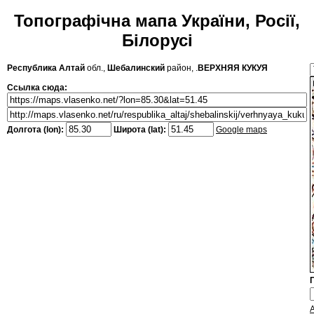
Топографічна мапа України, Росії,
Білорусі
Республика Алтай
обл.,
Шебалинский
район, .
ВЕРХНЯЯ КУКУЯ
Ссылка сюда:
Долгота (lon):
Широта (lat):
Google maps