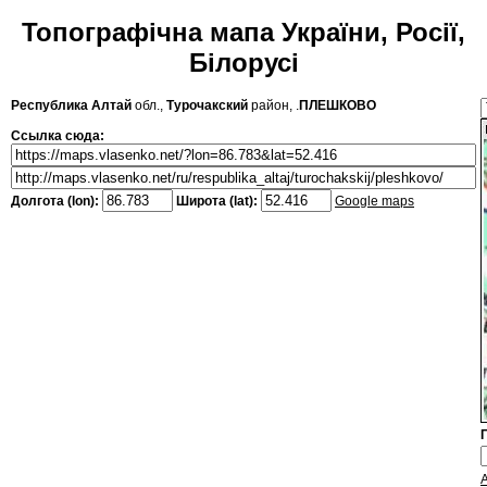
Топографічна мапа України, Росії,
Білорусі
Республика Алтай
обл.,
Турочакский
район, .
ПЛЕШКОВО
Ссылка сюда:
Долгота (lon):
Широта (lat):
Google maps