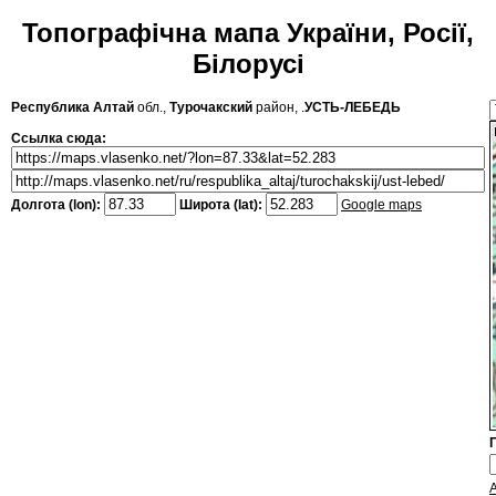
Топографічна мапа України, Росії,
Білорусі
Республика Алтай
обл.,
Турочакский
район, .
УСТЬ-ЛЕБЕДЬ
Ссылка сюда:
Долгота (lon):
Широта (lat):
Google maps