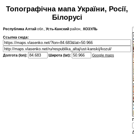
Топографічна мапа України, Росії,
Білорусі
Республика Алтай
обл.,
Усть-Канский
район, .
КОЗУЛЬ
Ссылка сюда:
Долгота (lon):
Широта (lat):
Google maps