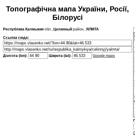
Топографічна мапа України, Росії,
Білорусі
Республика Калмыкия
обл.,
Целинный
район, .
ЯЛМТА
Ссылка сюда:
Долгота (lon):
Широта (lat):
Google maps