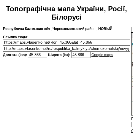
Топографічна мапа України, Росії,
Білорусі
Республика Калмыкия
обл.,
Черноземельский
район, .
НОВЫЙ
Ссылка сюда:
Долгота (lon):
Широта (lat):
Google maps