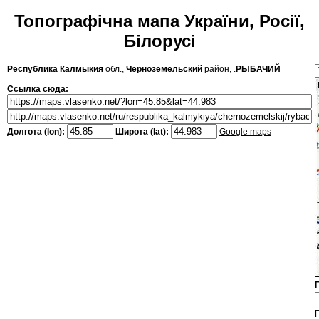
Топографічна мапа України, Росії,
Білорусі
Республика Калмыкия
обл.,
Черноземельский
район, .
РЫБАЧИЙ
Ссылка сюда:
Долгота (lon):
Широта (lat):
Google maps