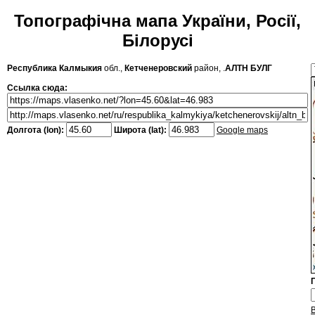
Топографічна мапа України, Росії,
Білорусі
Республика Калмыкия
обл.,
Кетченеровский
район, .
АЛТН БУЛГ
Ссылка сюда:
Долгота (lon):
Широта (lat):
Google maps