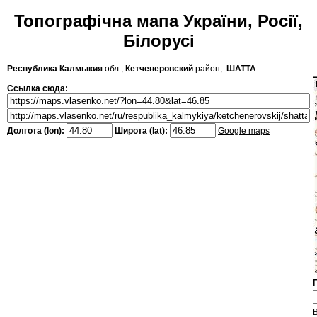
Топографічна мапа України, Росії,
Білорусі
Республика Калмыкия
обл.,
Кетченеровский
район, .
ШАТТА
Ссылка сюда:
Долгота (lon):
Широта (lat):
Google maps