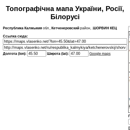
Топографічна мапа України, Росії,
Білорусі
Республика Калмыкия
обл.,
Кетченеровский
район, .
ШОРВИН КЕЦ
Ссылка сюда:
Долгота (lon):
Широта (lat):
Google maps