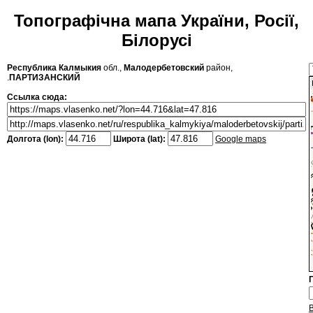
Топографічна мапа України, Росії,
Білорусі
Республика Калмыкия
обл.,
Малодербетовский
район,
.
ПАРТИЗАНСКИЙ
Ссылка сюда:
Долгота (lon):
Широта (lat):
Google maps