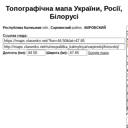
Топографічна мапа України, Росії,
Білорусі
Республика Калмыкия
обл.,
Сарпинский
район, .
КИРОВСКИЙ
Ссылка сюда:
Долгота (lon):
Широта (lat):
Google maps