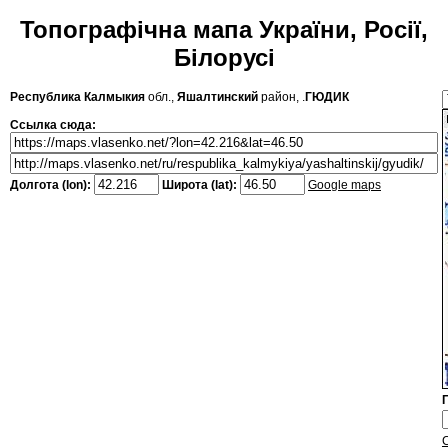
Топографічна мапа України, Росії,
Білорусі
Республика Калмыкия
обл.,
Яшалтинский
район, .
ГЮДИК
Ссылка сюда:
Долгота (lon):
Широта (lat):
Google maps