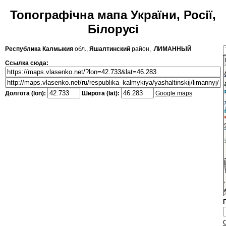
Топографічна мапа України, Росії,
Білорусі
Республика Калмыкия
обл.,
Яшалтинский
район, .
ЛИМАННЫЙ
Ссылка сюда:
Долгота (lon):
Широта (lat):
Google maps