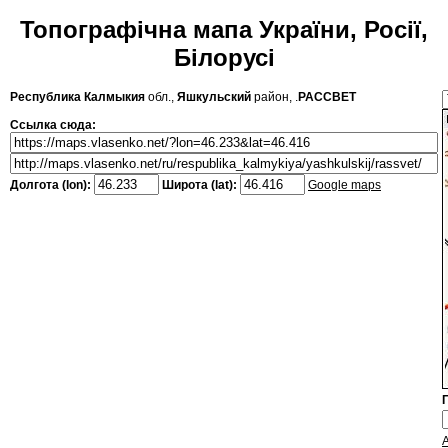
Топографічна мапа України, Росії,
Білорусі
Республика Калмыкия
обл.,
Яшкульский
район, .
РАССВЕТ
Ссылка сюда:
Долгота (lon):
Широта (lat):
Google maps