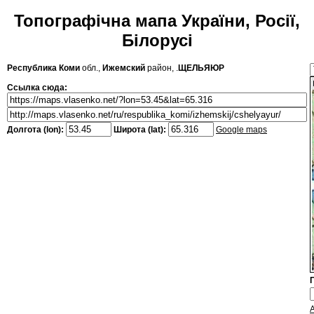
Топографічна мапа України, Росії,
Білорусі
Республика Коми
обл.,
Ижемский
район, .
ЩЕЛЬЯЮР
Ссылка сюда:
Долгота (lon):
Широта (lat):
Google maps