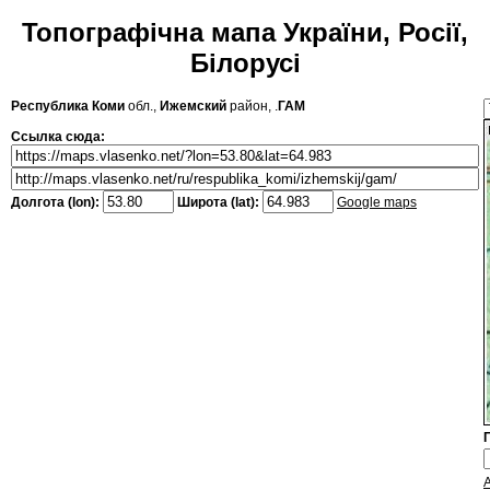
Топографічна мапа України, Росії,
Білорусі
Республика Коми
обл.,
Ижемский
район, .
ГАМ
Ссылка сюда:
Долгота (lon):
Широта (lat):
Google maps