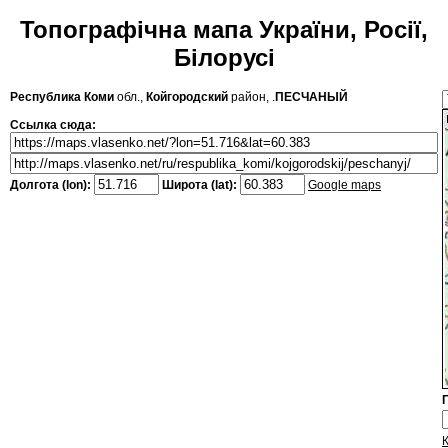
Топографічна мапа України, Росії,
Білорусі
Республика Коми
обл.,
Койгородский
район, .
ПЕСЧАНЫЙ
Ссылка сюда:
Долгота (lon):
Широта (lat):
Google maps