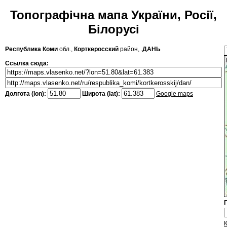
Топографічна мапа України, Росії,
Білорусі
Республика Коми
обл.,
Корткеросский
район, .
ДАНЬ
Ссылка сюда:
Долгота (lon):
Широта (lat):
Google maps