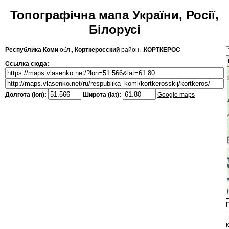
Топографічна мапа України, Росії,
Білорусі
Республика Коми
обл.,
Корткеросский
район, .
КОРТКЕРОС
Ссылка сюда:
Долгота (lon):
Широта (lat):
Google maps