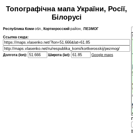
Топографічна мапа України, Росії,
Білорусі
Республика Коми
обл.,
Корткеросский
район, .
ПЕЗМОГ
Ссылка сюда:
Долгота (lon):
Широта (lat):
Google maps