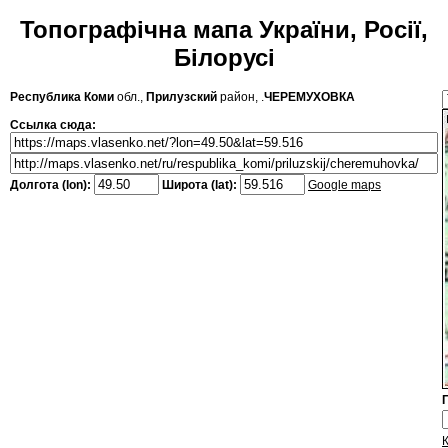
Топографічна мапа України, Росії,
Білорусі
Республика Коми
обл.,
Прилузский
район, .
ЧЕРЕМУХОВКА
Ссылка сюда:
Долгота (lon):
Широта (lat):
Google maps