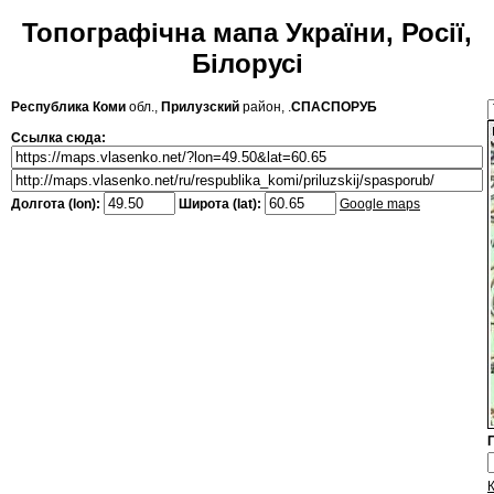
Топографічна мапа України, Росії,
Білорусі
Республика Коми
обл.,
Прилузский
район, .
СПАСПОРУБ
Ссылка сюда:
Долгота (lon):
Широта (lat):
Google maps