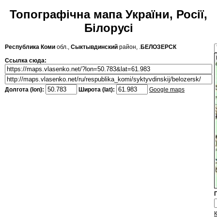
Топографічна мапа України, Росії,
Білорусі
Республика Коми
обл.,
Сыктывдинский
район, .
БЕЛОЗЕРСК
Ссылка сюда:
Долгота (lon):
Широта (lat):
Google maps