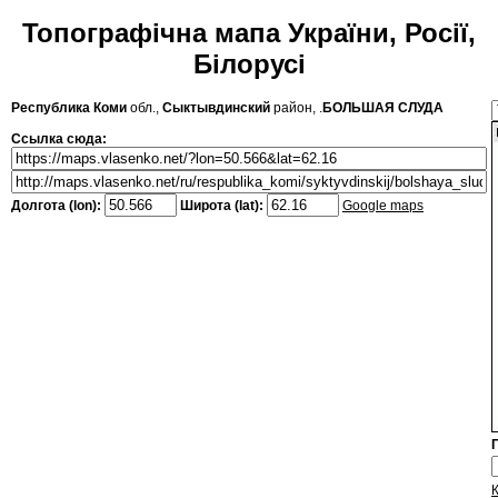
Топографічна мапа України, Росії,
Білорусі
Республика Коми
обл.,
Сыктывдинский
район, .
БОЛЬШАЯ СЛУДА
Ссылка сюда:
Долгота (lon):
Широта (lat):
Google maps