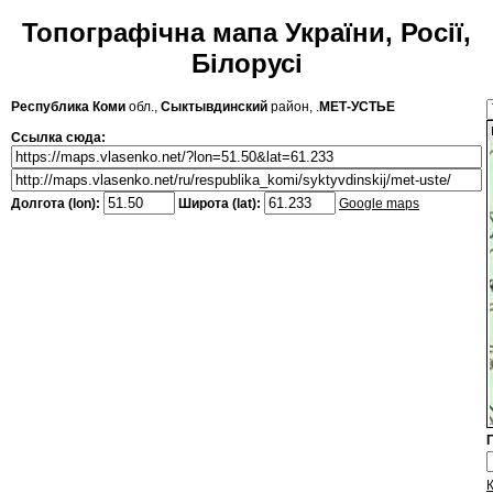
Топографічна мапа України, Росії,
Білорусі
Республика Коми
обл.,
Сыктывдинский
район, .
МЕТ-УСТЬЕ
Ссылка сюда:
Долгота (lon):
Широта (lat):
Google maps