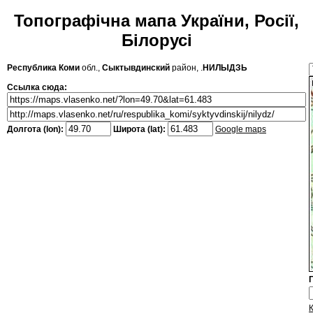
Топографічна мапа України, Росії,
Білорусі
Республика Коми
обл.,
Сыктывдинский
район, .
НИЛЫДЗЬ
Ссылка сюда:
Долгота (lon):
Широта (lat):
Google maps