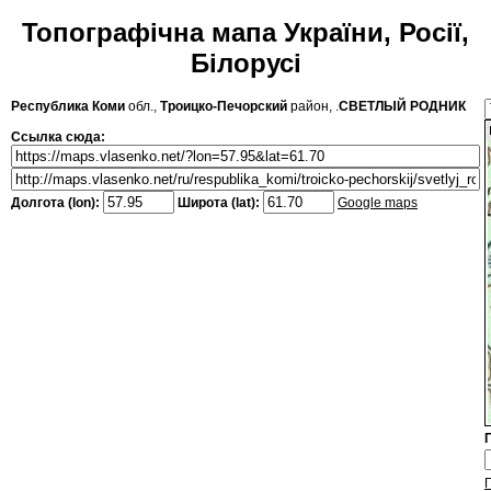
Топографічна мапа України, Росії,
Білорусі
Республика Коми
обл.,
Троицко-Печорский
район, .
СВЕТЛЫЙ РОДНИК
Ссылка сюда:
Долгота (lon):
Широта (lat):
Google maps