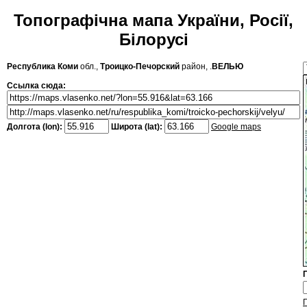
Топографічна мапа України, Росії,
Білорусі
Республика Коми
обл.,
Троицко-Печорский
район, .
ВЕЛЬЮ
Ссылка сюда:
Долгота (lon):
Широта (lat):
Google maps