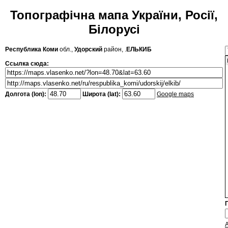
Топографічна мапа України, Росії,
Білорусі
Республика Коми
обл.,
Удорский
район, .
ЕЛЬКИБ
Ссылка сюда:
Долгота (lon):
Широта (lat):
Google maps