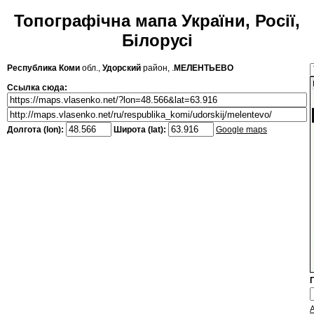
Топографічна мапа України, Росії,
Білорусі
Республика Коми
обл.,
Удорский
район, .
МЕЛЕНТЬЕВО
Ссылка сюда:
Долгота (lon):
Широта (lat):
Google maps