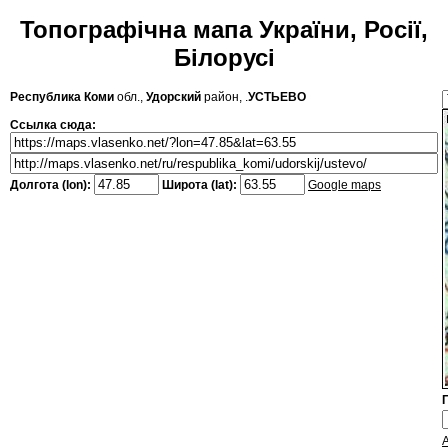
Топографічна мапа України, Росії,
Білорусі
Республика Коми
обл.,
Удорский
район, .
УСТЬЕВО
Ссылка сюда:
Долгота (lon):
Широта (lat):
Google maps