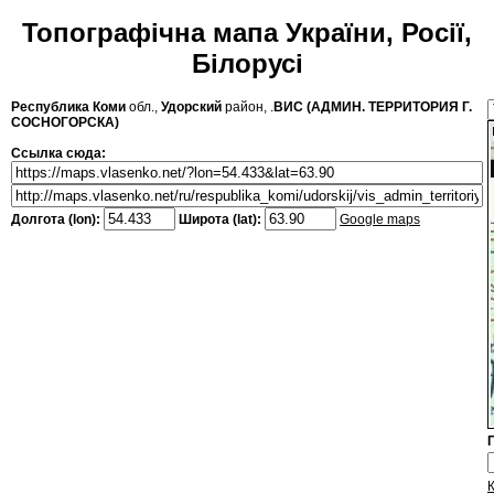
Топографічна мапа України, Росії,
Білорусі
Республика Коми
обл.,
Удорский
район, .
ВИС (АДМИН. ТЕРРИТОРИЯ Г.
СОСНОГОРСКА)
Ссылка сюда:
Долгота (lon):
Широта (lat):
Google maps