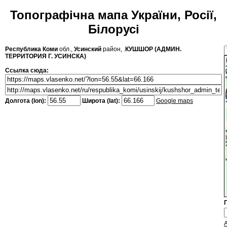
Топографічна мапа України, Росії,
Білорусі
Республика Коми
обл.,
Усинский
район, .
КУШШОР (АДМИН.
ТЕРРИТОРИЯ Г. УСИНСКА)
Ссылка сюда:
Долгота (lon):
Широта (lat):
Google maps