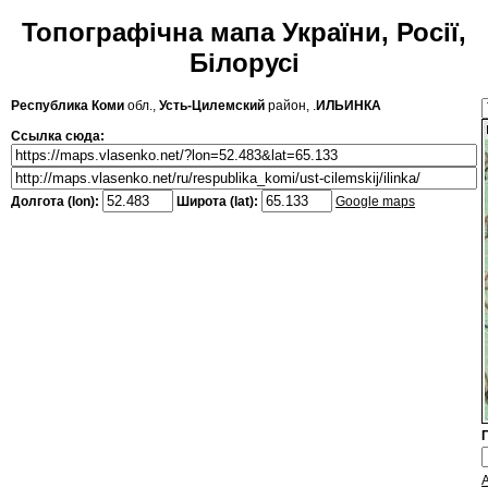
Топографічна мапа України, Росії,
Білорусі
Республика Коми
обл.,
Усть-Цилемский
район, .
ИЛЬИНКА
Ссылка сюда:
Долгота (lon):
Широта (lat):
Google maps