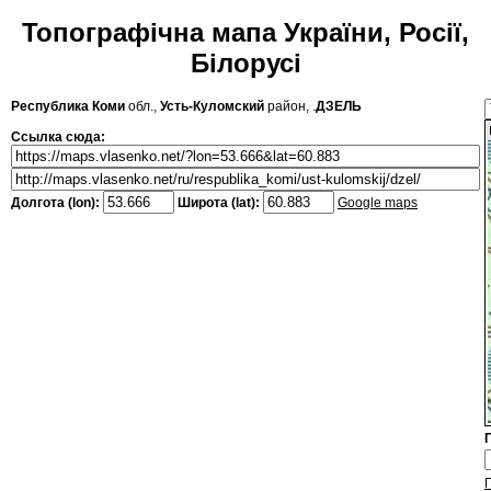
Топографічна мапа України, Росії,
Білорусі
Республика Коми
обл.,
Усть-Куломский
район, .
ДЗЕЛЬ
Ссылка сюда:
Долгота (lon):
Широта (lat):
Google maps