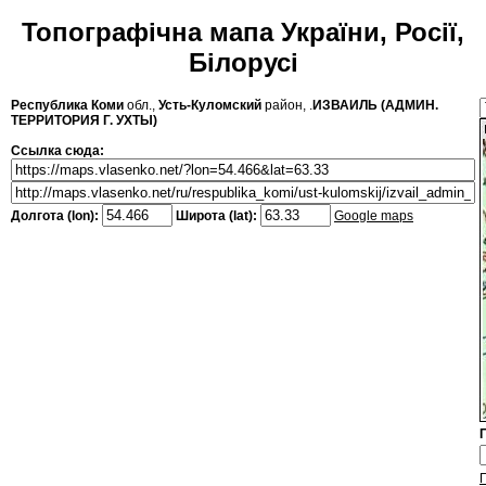
Топографічна мапа України, Росії,
Білорусі
Республика Коми
обл.,
Усть-Куломский
район, .
ИЗВАИЛЬ (АДМИН.
ТЕРРИТОРИЯ Г. УХТЫ)
Ссылка сюда:
Долгота (lon):
Широта (lat):
Google maps