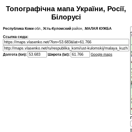
Топографічна мапа України, Росії,
Білорусі
Республика Коми
обл.,
Усть-Куломский
район, .
МАЛАЯ КУЖБА
Ссылка сюда:
Долгота (lon):
Широта (lat):
Google maps