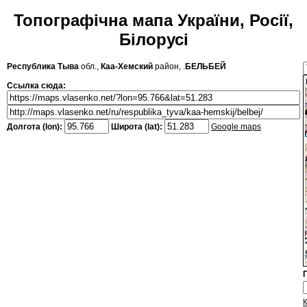
Топографічна мапа України, Росії,
Білорусі
Республика Тыва
обл.,
Каа-Хемский
район, .
БЕЛЬБЕЙ
Ссылка сюда:
Долгота (lon):
Широта (lat):
Google maps