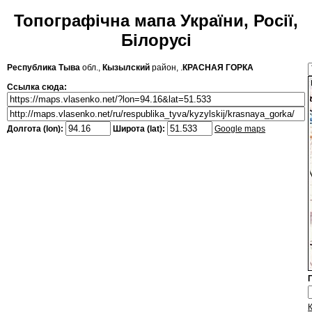
Топографічна мапа України, Росії,
Білорусі
Республика Тыва
обл.,
Кызылский
район, .
КРАСНАЯ ГОРКА
Ссылка сюда:
Долгота (lon):
Широта (lat):
Google maps