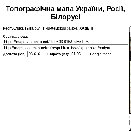
Топографічна мапа України, Росії,
Білорусі
Республика Тыва
обл.,
Пий-Хемский
район, .
ХАДЫН
Ссылка сюда:
Долгота (lon):
Широта (lat):
Google maps