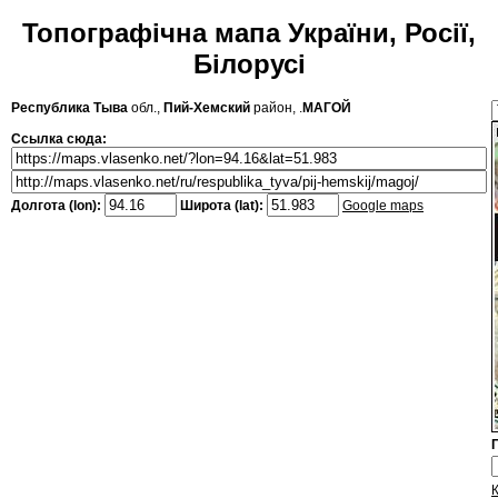
Топографічна мапа України, Росії,
Білорусі
Республика Тыва
обл.,
Пий-Хемский
район, .
МАГОЙ
Ссылка сюда:
Долгота (lon):
Широта (lat):
Google maps