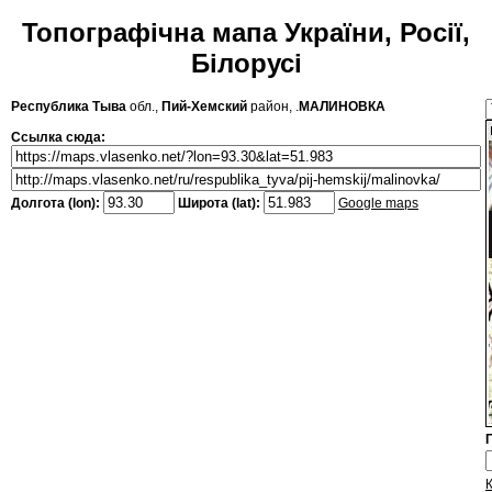
Топографічна мапа України, Росії,
Білорусі
Республика Тыва
обл.,
Пий-Хемский
район, .
МАЛИНОВКА
Ссылка сюда:
Долгота (lon):
Широта (lat):
Google maps