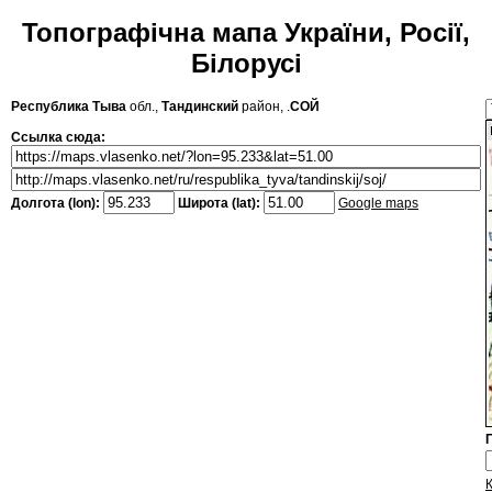
Топографічна мапа України, Росії,
Білорусі
Республика Тыва
обл.,
Тандинский
район, .
СОЙ
Ссылка сюда:
Долгота (lon):
Широта (lat):
Google maps