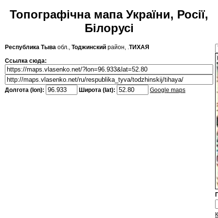
Топографічна мапа України, Росії,
Білорусі
Республика Тыва
обл.,
Тоджинский
район, .
ТИХАЯ
Ссылка сюда:
Долгота (lon):
Широта (lat):
Google maps