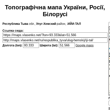
Топографічна мапа України, Росії,
Білорусі
Республика Тыва
обл.,
Улуг-Хемский
район, .
ИЙИ-ТАЛ
Ссылка сюда:
Долгота (lon):
Широта (lat):
Google maps