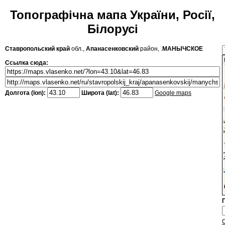
Топографічна мапа України, Росії,
Білорусі
Ставропольский край
обл.,
Апанасенковский
район, .
МАНЫЧСКОЕ
Ссылка сюда:
Долгота (lon):
Широта (lat):
Google maps