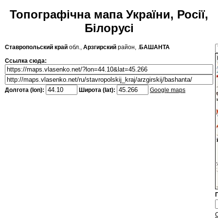
Топографічна мапа України, Росії,
Білорусі
Ставропольский край
обл.,
Арзгирский
район, .
БАШАНТА
Ссылка сюда:
Долгота (lon):
Широта (lat):
Google maps