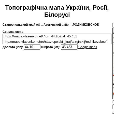
Топографічна мапа України, Росії,
Білорусі
Ставропольский край
обл.,
Арзгирский
район, .
РОДНИКОВСКОЕ
Ссылка сюда:
Долгота (lon):
Широта (lat):
Google maps